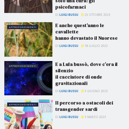
solo una cura: gli
psicofarmaci
DI
LUIGI BUSSU
25 OTTOBRE 2023
E anche quest’anno le
APPROFONDIMENTI
cavallette
hanno devastato il Nuorese
DI
LUIGI BUSSU
18 LUGLIO 2023
E a Lula bussò, dove c’era il
APPROFONDIMENTI
silenzio
il cacciatore di onde
gravitazionali
DI
LUIGI BUSSU
5 GIUGNO 2023
Il percorso a ostacoli dei
APPROFONDIMENTI
transgender sardi
DI
LUIGI BUSSU
3 MARZO 2023