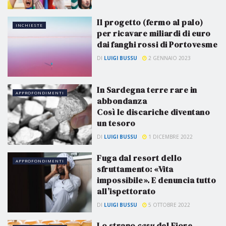
Il progetto (fermo al palo)
INCHIESTE
per ricavare miliardi di euro
dai fanghi rossi di Portovesme
DI
LUIGI BUSSU
2 GENNAIO 2023
In Sardegna terre rare in
APPROFONDIMENTI
abbondanza
Così le discariche diventano
un tesoro
DI
LUIGI BUSSU
1 DICEMBRE 2022
Fuga dal resort dello
APPROFONDIMENTI
sfruttamento: «Vita
impossibile». E denuncia tutto
all’ispettorato
DI
LUIGI BUSSU
5 OTTOBRE 2022
Lo strano
casu
del Fiore