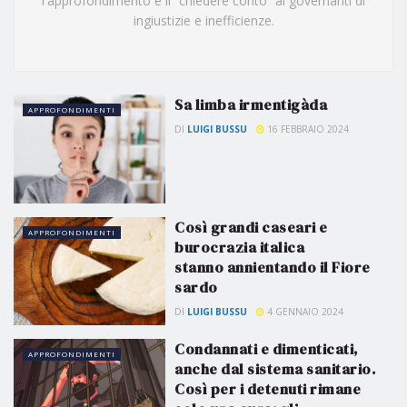
l'approfondimento e il “chiedere conto” ai governanti di
ingiustizie e inefficienze.
Sa limba irmentigàda
APPROFONDIMENTI
DI
LUIGI BUSSU
16 FEBBRAIO 2024
Così grandi caseari e
APPROFONDIMENTI
burocrazia italica
stanno annientando il Fiore
sardo
DI
LUIGI BUSSU
4 GENNAIO 2024
Condannati e dimenticati,
APPROFONDIMENTI
anche dal sistema sanitario.
Così per i detenuti rimane