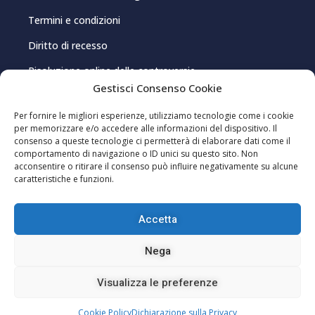
Termini e condizioni
Diritto di recesso
Risoluzione online delle controversie
Gestisci Consenso Cookie
PRIVACY E COOKIE
Per fornire le migliori esperienze, utilizziamo tecnologie come i cookie
per memorizzare e/o accedere alle informazioni del dispositivo. Il
consenso a queste tecnologie ci permetterà di elaborare dati come il
Privacy Policy
comportamento di navigazione o ID unici su questo sito. Non
acconsentire o ritirare il consenso può influire negativamente su alcune
Cookie Policy
caratteristiche e funzioni.
Gestisci consenso cookie
Accetta
Editoriale Indip Srl – P.IVA 03962150920 – Registrazione al Registro della
Nega
Stampa presso il Tribunale di Cagliari, n. 8/2021 – Direttore
responsabile: Pablo Sole ISSN 2785-2466
Visualizza le preferenze
Hosting Keliweb s.r.l. – Via Bartolomeo Diaz, 35, 87036 Rende (CS)
Cookie Policy
Dichiarazione sulla Privacy