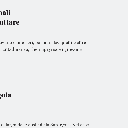
nali
ruttare
ovano camerieri, barman, lavapiatti e altre
i cittadinanza, che impigrisce i giovani»,
gola
l largo delle coste della Sardegna. Nel caso