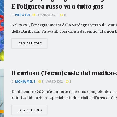
E l’oligarca russo va a tutto gas
DI
PIERO LOI
23 MARZO 2022
0
Nel 2020, l’energia inviata dalla Sardegna verso il Con
della Basilicata. Va avanti così da un decennio. Ma non 
LEGGI ARTICOLO
Il curioso (Tecno)casic del medico
DI
MONIA MELIS
11 MARZO 2022
2
Da dicembre 2021 c’è un nuovo medico competente al Tec
rifiuti solidi, urbani, speciali e industriali dell’area di C
LEGGI ARTICOLO