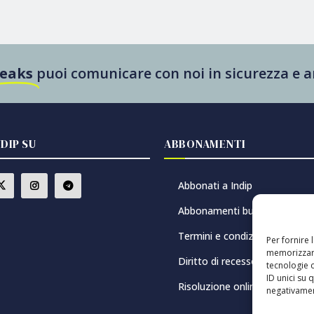
Leaks
puoi comunicare con noi in sicurezza e
NDIP SU
ABBONAMENTI
Abbonati a Indip
Abbonamenti buono regalo
Termini e condizioni
Per fornire 
memorizzare
Diritto di recesso
tecnologie 
ID unici su 
Risoluzione online delle contr
negativament