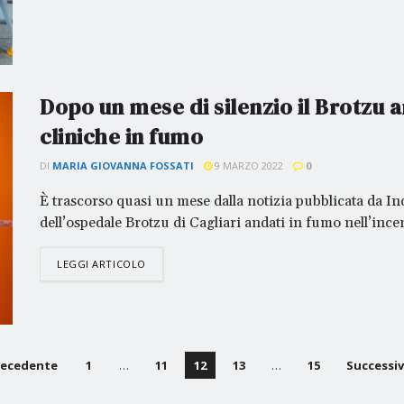
Dopo un mese di silenzio il Brotzu
cliniche in fumo
DI
MARIA GIOVANNA FOSSATI
9 MARZO 2022
0
È trascorso quasi un mese dalla notizia pubblicata da Ind
dell’ospedale Brotzu di Cagliari andati in fumo nell’ince
LEGGI ARTICOLO
recedente
1
…
11
12
13
…
15
Successi