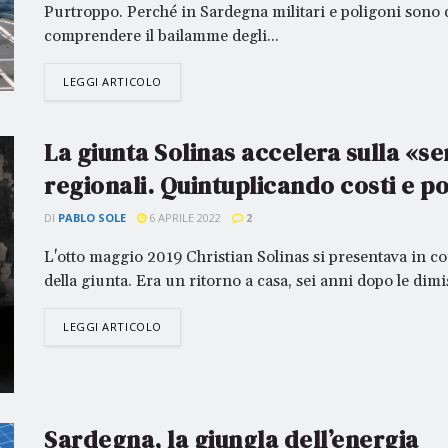
Purtroppo. Perché in Sardegna militari e poligoni sono d
comprendere il bailamme degli...
 va in ferie. Ricarichiamo le pile e ci rived
settembre. Buone vacanze!
LEGGI ARTICOLO
La giunta Solinas accelera sulla «se
regionali. Quintuplicando costi e p
DI
PABLO SOLE
6 APRILE 2022
2
L'otto maggio 2019 Christian Solinas si presentava in co
della giunta. Era un ritorno a casa, sei anni dopo le dimi
LEGGI ARTICOLO
Sardegna, la giungla dell’energia