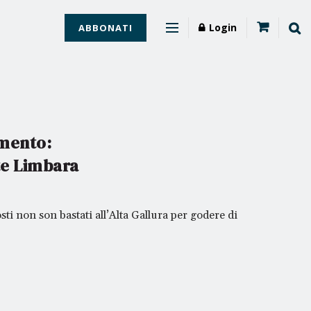
Login
ABBONATI
umento:
nte Limbara
ti non son bastati all’Alta Gallura per godere di
.