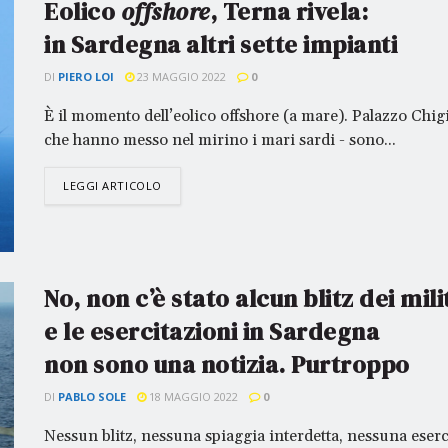
Eolico
offshore
, Terna rivela:
in Sardegna altri sette impianti
DI
PIERO LOI
23 MAGGIO 2022
0
È il momento dell’eolico offshore (a mare). Palazzo Chigi
che hanno messo nel mirino i mari sardi - sono...
LEGGI ARTICOLO
No, non c’è stato alcun blitz dei mili
e le esercitazioni in Sardegna
non sono una notizia. Purtroppo
DI
PABLO SOLE
18 MAGGIO 2022
0
Nessun blitz, nessuna spiaggia interdetta, nessuna eserci