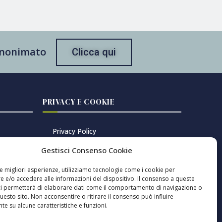
 anonimato
Clicca qui
PRIVACY E COOKIE
Privacy Policy
Cookie Policy
Gestisci Consenso Cookie
Gestisci consenso cookie
le migliori esperienze, utilizziamo tecnologie come i cookie per
 e/o accedere alle informazioni del dispositivo. Il consenso a queste
ci permetterà di elaborare dati come il comportamento di navigazione o
questo sito. Non acconsentire o ritirare il consenso può influire
oversie
e su alcune caratteristiche e funzioni.