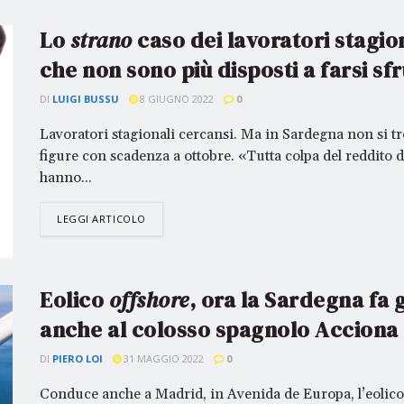
Lo
strano
caso dei lavoratori stagio
che non sono più disposti a farsi sf
DI
LUIGI BUSSU
8 GIUGNO 2022
0
Lavoratori stagionali cercansi. Ma in Sardegna non si tr
figure con scadenza a ottobre. «Tutta colpa del reddito d
hanno...
LEGGI ARTICOLO
Eolico
offshore
, ora la Sardegna fa 
anche al colosso spagnolo Acciona
DI
PIERO LOI
31 MAGGIO 2022
0
Conduce anche a Madrid, in Avenida de Europa, l’eolico a