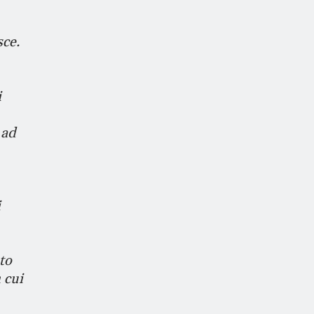
sce.
i
 ad
i
uto
 cui