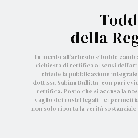
Todde
della Reg
In merito all'articolo «Todde cambia
richiesta di rettifica ai sensi dell’
chiede la pubblicazione integrale 
dott.ssa Sabina Bullitta, con pari e
rettifica. Posto che si accusa la no
vaglio dei nostri legali - ci permet
non solo riporta la verità sostanziale