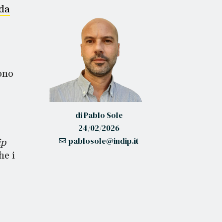
 da
ono
di
Pablo Sole
24/02/2026
pablosole@indip.it
ip
he i