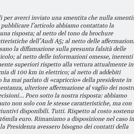
li per averci inviato una smentita che nulla smenti
i pubblicare l’articolo abbiamo contattato la
una risposta; al netto del tono da brochure
atteristiche dell’Audi A5; al netto delle affermazion
ano la diffamazione sulla presunta falsità delle
ticolo; al netto delle informazioni omesse, inerenti
nte superiori rispetto alla vettura attualmente in
mia di 100 km in elettrico; al netto di addebiti
 ha mai parlato di «capriccio» della presidente in
sentanza, ulteriore affermazione al vaglio dei nostr
precisioni… Poco sotto la nostra risposta: abbiamo
uto non solo con le stesse caratteristiche, ma con
ggiuntivi disponibili. Tutti. Rispetto al costo sosten
 16mila euro. Rimaniamo a disposizione nel caso in
e la Presidenza avessero bisogno dei contatti della