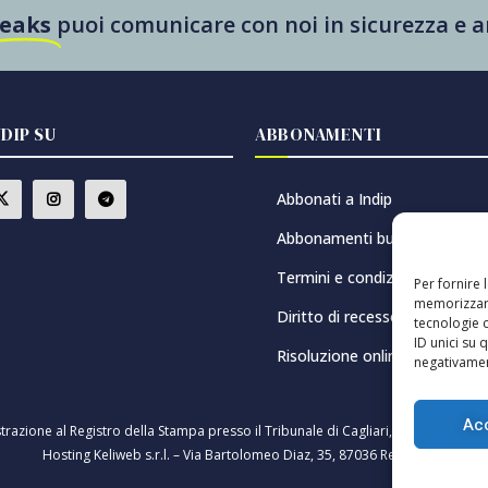
Leaks
puoi comunicare con noi in sicurezza e
NDIP SU
ABBONAMENTI
Abbonati a Indip
Abbonamenti buono regalo
Termini e condizioni
Per fornire 
memorizzare
Diritto di recesso
tecnologie 
ID unici su 
Risoluzione online delle contr
negativament
Ac
strazione al Registro della Stampa presso il Tribunale di Cagliari, n. 8/2021 – D
Hosting Keliweb s.r.l. – Via Bartolomeo Diaz, 35, 87036 Rende (CS)