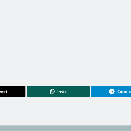
eet
Invia
Condiv