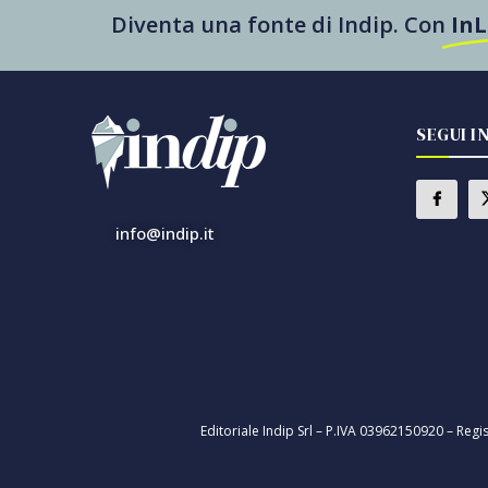
Diventa una fonte di Indip. Con
In
SEGUI I
info@indip.it
Editoriale Indip Srl – P.IVA 03962150920 – Regi