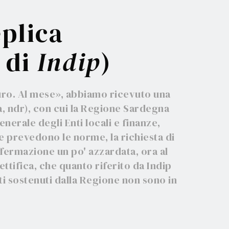
eplica
a di
Indip
)
 euro. Al mese», abbiamo ricevuto una
mpa, ndr), con cui la Regione Sardegna
nerale degli Enti locali e finanze,
e prevedono le norme, la richiesta di
affermazione un po' azzardata, ora al
ttifica, che quanto riferito da Indip
sti sostenuti dalla Regione non sono in