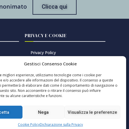
 anonimato
Clicca qui
PRIVACY E COOKIE
Privacy Policy
Cookie Policy
Gestisci Consenso Cookie
Gestisci consenso cookie
le migliori esperienze, utilizziamo tecnologie come i cookie per
 e/o accedere alle informazioni del dispositivo. Il consenso a queste
ci permetterà di elaborare dati come il comportamento di navigazione o
questo sito. Non acconsentire o ritirare il consenso può influire
oversie
e su alcune caratteristiche e funzioni.
cetta
Nega
Visualizza le preferenze
irettore responsabile: Pablo Sole ISSN 2785-2466
Cookie Policy
Dichiarazione sulla Privacy