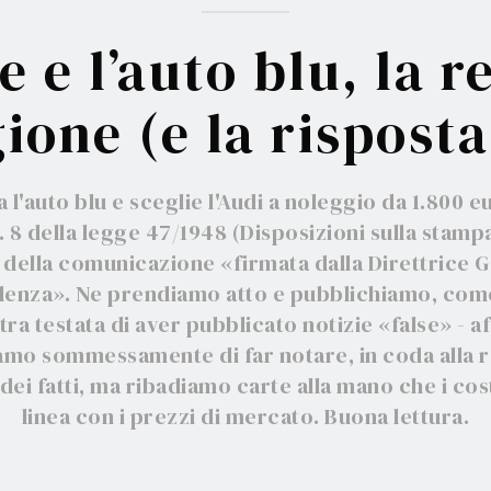
 e l’auto blu, la r
ione (e la rispost
 l'auto blu e sceglie l'Audi a noleggio da 1.800
art. 8 della legge 47/1948 (Disposizioni sulla sta
della comunicazione «firmata dalla Direttrice Ge
videnza». Ne prendiamo atto e pubblichiamo, com
stra testata di aver pubblicato notizie «false» - 
tiamo sommessamente di far notare, in coda alla re
 dei fatti, ma ribadiamo carte alla mano che i co
linea con i prezzi di mercato. Buona lettura.