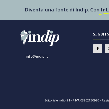
Diventa una fonte di Indip. Con
In
SEGUI I
info@indip.it
Editoriale Indip Srl – P.IVA 03962150920 – Regi