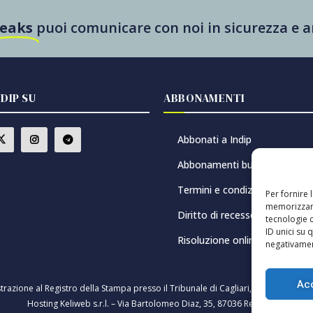
Leaks
puoi comunicare con noi in sicurezza e
NDIP SU
ABBONAMENTI
Abbonati a Indip
Abbonamenti buono regalo
Termini e condizioni
Per fornire 
memorizzare
Diritto di recesso
tecnologie 
ID unici su 
Risoluzione online delle contr
negativament
Ac
strazione al Registro della Stampa presso il Tribunale di Cagliari, n. 8/2021 – D
Hosting Keliweb s.r.l. – Via Bartolomeo Diaz, 35, 87036 Rende (CS)