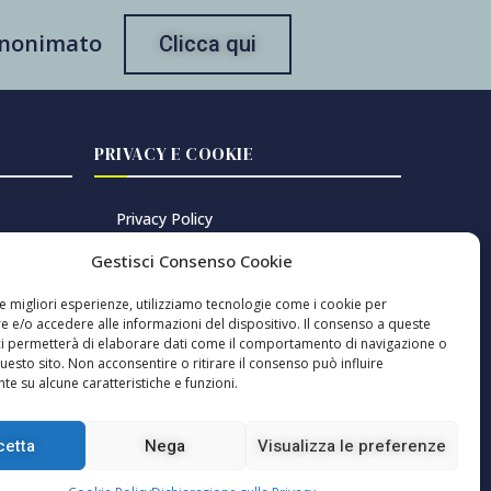
 anonimato
Clicca qui
PRIVACY E COOKIE
Privacy Policy
Cookie Policy
Gestisci Consenso Cookie
Gestisci consenso cookie
le migliori esperienze, utilizziamo tecnologie come i cookie per
 e/o accedere alle informazioni del dispositivo. Il consenso a queste
ci permetterà di elaborare dati come il comportamento di navigazione o
questo sito. Non acconsentire o ritirare il consenso può influire
oversie
e su alcune caratteristiche e funzioni.
cetta
Nega
Visualizza le preferenze
irettore responsabile: Pablo Sole ISSN 2785-2466