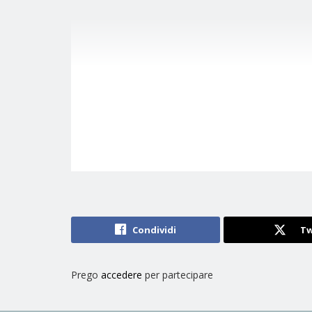
Condividi
Tw
Prego
accedere
per partecipare