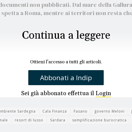
ocumenti non pubblicati. Dal mare della Gallura
ne spetta a Roma, mentre ai territori non resta c
Continua a leggere
Ottieni l’accesso a tutti gli articoli.
Abbonati a Indip
Sei già abbonato effettua il
Login
ambiente Sardegna
Cala Finanza
Fasano
governo Meloni
nale
resort di lusso
Sardara
semplificazione burocratica