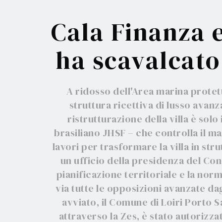
Cala Finanza e
ha scavalcato 
A ridosso dell'Area marina protetta
struttura ricettiva di lusso avanz
ristrutturazione della villa è sol
brasiliano JHSF – che controlla il ma
lavori per trasformare la villa in str
Indip
un ufficio della presidenza del Con
pianificazione territoriale e la nor
via tutte le opposizioni avanzate dagl
avviato, il Comune di Loiri Porto S
attraverso la Zes, è stato autorizz