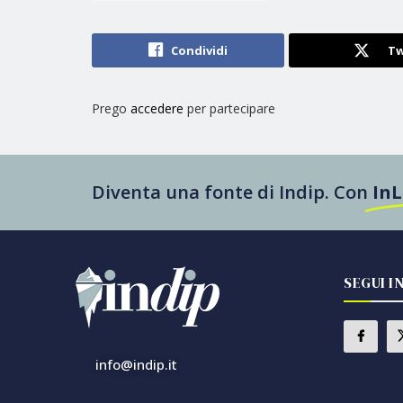
Condividi
Tw
Prego
accedere
per partecipare
Diventa una fonte di Indip. Con
In
SEGUI I
info@indip.it