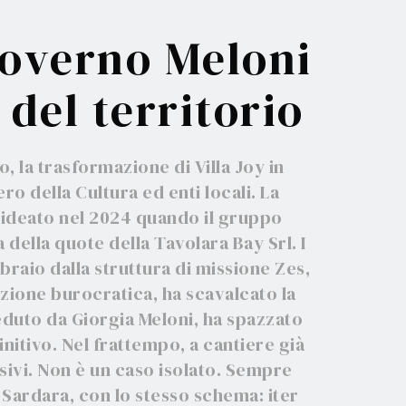
 governo Meloni
 del territorio
o, la trasformazione di Villa Joy in
ro della Cultura ed enti locali. La
io ideato nel 2024 quando il gruppo
 della quote della Tavolara Bay Srl. I
bbraio dalla struttura di missione Zes,
iamo a
azione burocratica, ha scavalcato la
ieduto da Giorgia Meloni, ha spazzato
finitivo. Nel frattempo, a cantiere già
usivi. Non è un caso isolato. Sempre
 Sardara, con lo stesso schema: iter