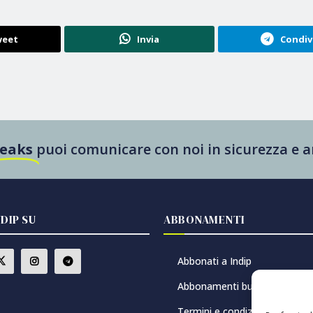
eet
Invia
Condiv
Leaks
puoi comunicare con noi in sicurezza e
NDIP SU
ABBONAMENTI
Abbonati a Indip
Abbonamenti buono regalo
Termini e condizioni