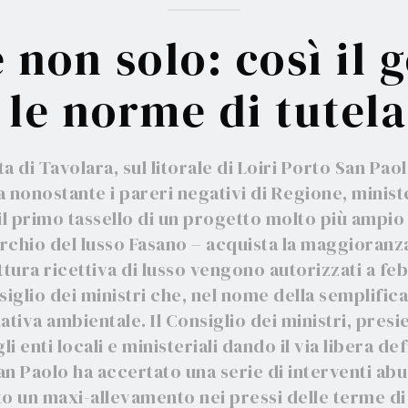
 non solo: così il
le norme di tutela
 di Tavolara, sul litorale di Loiri Porto San Paol
a nonostante i pareri negativi di Regione, ministe
o il primo tassello di un progetto molto più amp
rchio del lusso Fasano – acquista la maggioranza
uttura ricettiva di lusso vengono autorizzati a fe
 va in ferie. Ricarichiamo le pile e ci rived
siglio dei ministri che, nel nome della semplific
settembre. Buone vacanze!
mativa ambientale. Il Consiglio dei ministri, pres
i enti locali e ministeriali dando il via libera de
an Paolo ha accertato una serie di interventi ab
ato un maxi-allevamento nei pressi delle terme di