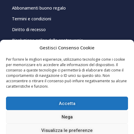
Abbonamenti buono regalo
Termini e condizioni
Diritto di recesso
Risoluzione online delle controversie
Gestisci Consenso Cookie
PRIVACY E COOKIE
Per fornire le migliori esperienze, utilizziamo tecnologie come i cookie
per memorizzare e/o accedere alle informazioni del dispositivo. Il
consenso a queste tecnologie ci permetterà di elaborare dati come il
Privacy Policy
comportamento di navigazione o ID unici su questo sito. Non
acconsentire o ritirare il consenso può influire negativamente su alcune
Cookie Policy
caratteristiche e funzioni.
Gestisci consenso cookie
Accetta
Editoriale Indip Srl – P.IVA 03962150920 – Registrazione al Registro della
Nega
Stampa presso il Tribunale di Cagliari, n. 8/2021 – Direttore
responsabile: Pablo Sole ISSN 2785-2466
Visualizza le preferenze