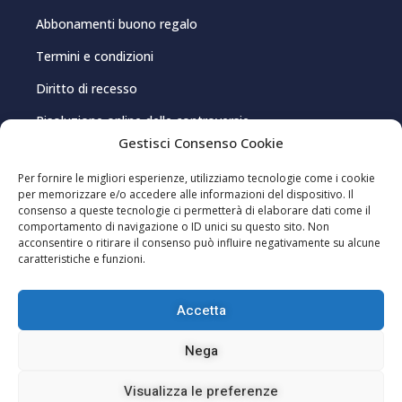
Abbonamenti buono regalo
Termini e condizioni
Diritto di recesso
Risoluzione online delle controversie
Gestisci Consenso Cookie
PRIVACY E COOKIE
Per fornire le migliori esperienze, utilizziamo tecnologie come i cookie
per memorizzare e/o accedere alle informazioni del dispositivo. Il
consenso a queste tecnologie ci permetterà di elaborare dati come il
Privacy Policy
comportamento di navigazione o ID unici su questo sito. Non
acconsentire o ritirare il consenso può influire negativamente su alcune
Cookie Policy
caratteristiche e funzioni.
Gestisci consenso cookie
Accetta
Editoriale Indip Srl – P.IVA 03962150920 – Registrazione al Registro della
Nega
Stampa presso il Tribunale di Cagliari, n. 8/2021 – Direttore
responsabile: Pablo Sole ISSN 2785-2466
Visualizza le preferenze