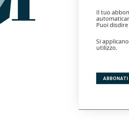
Il tuo abbo
automaticam
Puoi disdir
Si applican
utilizzo.
ABBONATI