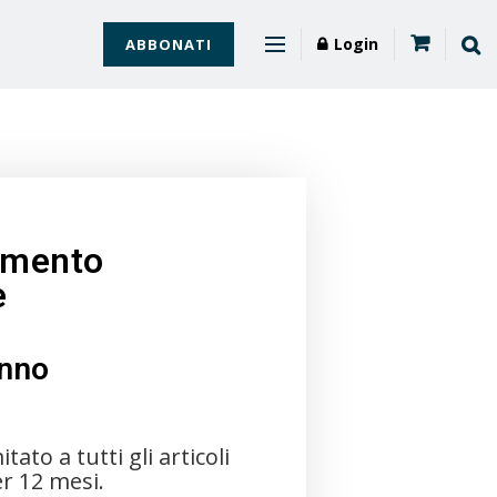
Login
ABBONATI
mento
e
nno
itato a tutti gli articoli
er 12 mesi.