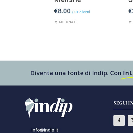
€
8.00
€
/ 31 giorni
ABBONATI
Diventa una fonte di Indip. Con
In
SEGUI I
info@indip.it