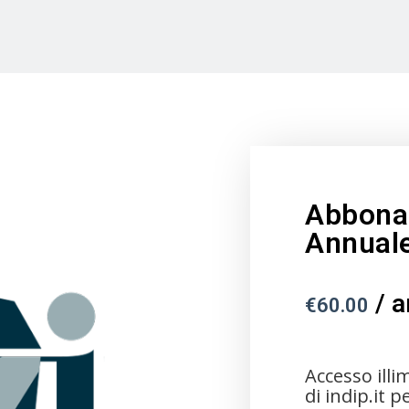
Abbona
Annual
/ a
€
60.00
Accesso illim
di indip.it p