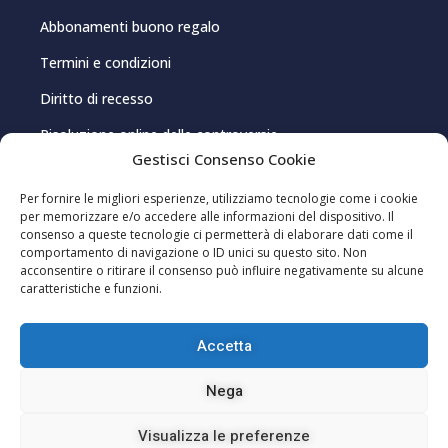
Abbonamenti buono regalo
Termini e condizioni
Diritto di recesso
Risoluzione online delle controversie
Gestisci Consenso Cookie
PRIVACY E COOKIE
Per fornire le migliori esperienze, utilizziamo tecnologie come i cookie
per memorizzare e/o accedere alle informazioni del dispositivo. Il
consenso a queste tecnologie ci permetterà di elaborare dati come il
Privacy Policy
comportamento di navigazione o ID unici su questo sito. Non
acconsentire o ritirare il consenso può influire negativamente su alcune
Cookie Policy
caratteristiche e funzioni.
Gestisci consenso cookie
Accetta
Editoriale Indip Srl – P.IVA 03962150920 – Registrazione al Registro della
Nega
Stampa presso il Tribunale di Cagliari, n. 8/2021 – Direttore
responsabile: Pablo Sole ISSN 2785-2466
Visualizza le preferenze