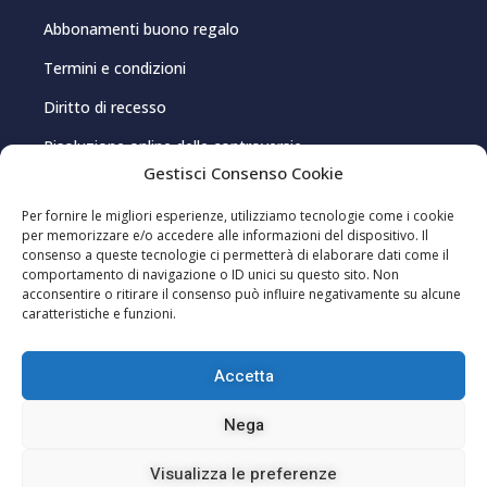
Abbonamenti buono regalo
Termini e condizioni
Diritto di recesso
Risoluzione online delle controversie
Gestisci Consenso Cookie
PRIVACY E COOKIE
Per fornire le migliori esperienze, utilizziamo tecnologie come i cookie
per memorizzare e/o accedere alle informazioni del dispositivo. Il
consenso a queste tecnologie ci permetterà di elaborare dati come il
Privacy Policy
comportamento di navigazione o ID unici su questo sito. Non
acconsentire o ritirare il consenso può influire negativamente su alcune
Cookie Policy
caratteristiche e funzioni.
Gestisci consenso cookie
Accetta
Editoriale Indip Srl – P.IVA 03962150920 – Registrazione al Registro della
Nega
Stampa presso il Tribunale di Cagliari, n. 8/2021 – Direttore
responsabile: Pablo Sole ISSN 2785-2466
Visualizza le preferenze