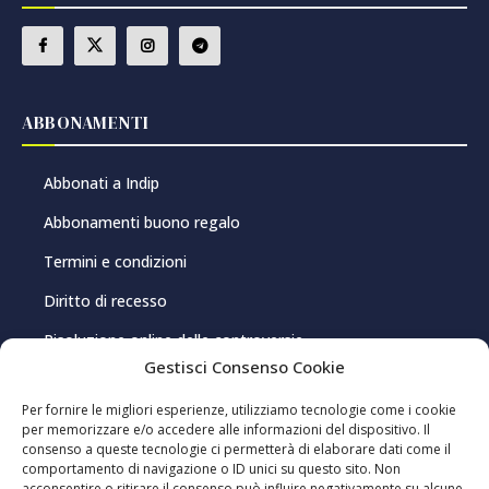
ABBONAMENTI
Abbonati a Indip
Abbonamenti buono regalo
Termini e condizioni
Diritto di recesso
Risoluzione online delle controversie
Gestisci Consenso Cookie
PRIVACY E COOKIE
Per fornire le migliori esperienze, utilizziamo tecnologie come i cookie
per memorizzare e/o accedere alle informazioni del dispositivo. Il
consenso a queste tecnologie ci permetterà di elaborare dati come il
Privacy Policy
comportamento di navigazione o ID unici su questo sito. Non
acconsentire o ritirare il consenso può influire negativamente su alcune