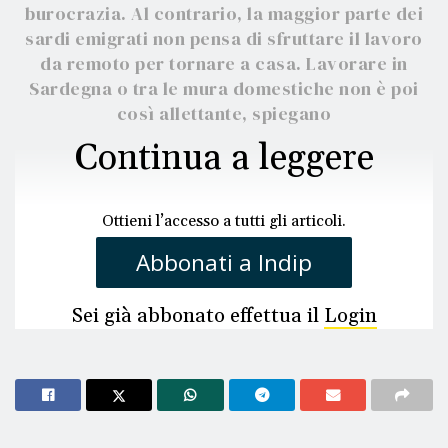
burocrazia. Al contrario, la maggior parte dei
sardi emigrati non pensa di sfruttare il lavoro
da remoto per tornare a casa. Lavorare in
Sardegna o tra le mura domestiche non è poi
così allettante, spiegano
Continua a leggere
Ottieni l’accesso a tutti gli articoli.
Abbonati a Indip
Sei già abbonato effettua il
Login