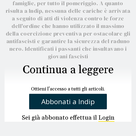
famiglie, per tutto il pomeriggio. A quanto
risulta a Indip, nessuna delle cariche è arrivata
a seguito di atti di violenza contro le forze
dell'ordine che hanno utilizzato il massimo
della coercizione preventiva per ostacolare gli
antifascisti e garantire la sicurezza del raduno
nero. Identificati i passanti che insultavano i
giovani fascisti
Continua a leggere
Ottieni l’accesso a tutti gli articoli.
Abbonati a Indip
Sei già abbonato effettua il
Login