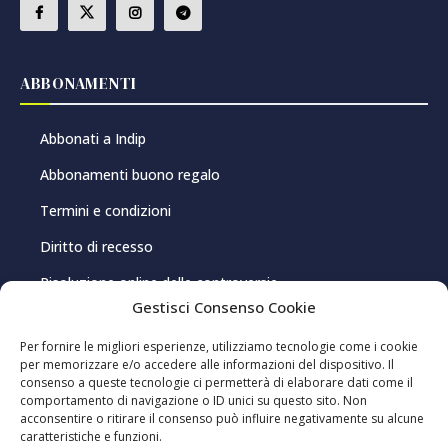
ABBONAMENTI
Abbonati a Indip
Abbonamenti buono regalo
Termini e condizioni
Diritto di recesso
Risoluzione online delle controversie
Gestisci Consenso Cookie
PRIVACY E COOKIE
Per fornire le migliori esperienze, utilizziamo tecnologie come i cookie
per memorizzare e/o accedere alle informazioni del dispositivo. Il
consenso a queste tecnologie ci permetterà di elaborare dati come il
Privacy Policy
comportamento di navigazione o ID unici su questo sito. Non
acconsentire o ritirare il consenso può influire negativamente su alcune
Cookie Policy
caratteristiche e funzioni.