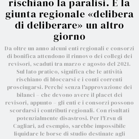
rischiano la paralisi. E la
giunta regionale «delibera
di deliberare» un altro
giorno
Da oltre un anno alcuni enti regionali e consorzi
di bonifica attendono il rinnovo dei collegi dei
revisori, scaduti tra marzo e agosto del 2021.
Sul lato pratico, significa che le attività
rischiano di bloccarsi e i conti correnti
prosciugarsi. Perché senza l'approvazione dei
bilanci – che devono avere il placet dei
revisori, appunto – gli enti e i consorzi possono
scordarsi i contributi regionali. Con risultati
potenzialmente disastrosi. Per l'Ersu di
Cagliari, ad esempio, sarebbe impossibile
liquidare le borse di studio destinate agli