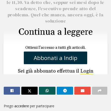
le 11,30. Va detto che, seppur sei mesi dopo le
scadenze, l'esecutivo prende atto del
problema. Quel che manca, ancora oggi, è la
soluzione
Continua a leggere
Ottieni l’accesso a tutti gli articoli.
Abbonati a Indip
Sei già abbonato effettua il
Login
Prego
accedere
per partecipare