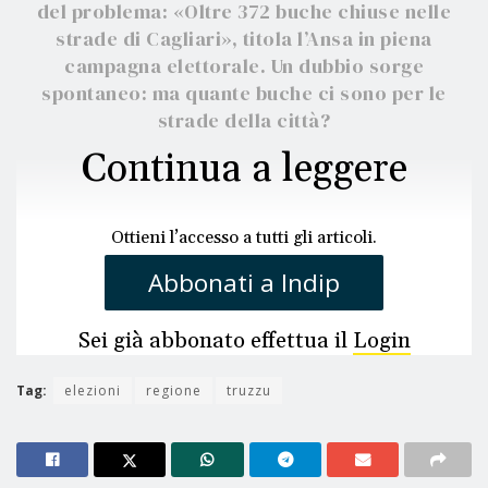
del problema: «Oltre 372 buche chiuse nelle
strade di Cagliari», titola l’Ansa in piena
campagna elettorale. Un dubbio sorge
spontaneo: ma quante buche ci sono per le
strade della città?
Continua a leggere
Ottieni l’accesso a tutti gli articoli.
Abbonati a Indip
Sei già abbonato effettua il
Login
Tag:
elezioni
regione
truzzu