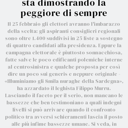
sta dimostrando la
peggiore di sempre
Il 25 febbraio gli elettori avranno l'imbarazzo
della scelta: gli aspiranti consiglieri regionali
sono oltre 1.400 suddivisi in 25 liste a sostegno
di quattro candidati alla presidenza. Eppure la
campagna elettorale è piuttosto sonnacchiosa,
fatte salve le poco edificanti polemiche interne
al centrosinistra e qualche proposta per così
dire un poco sui generis e neppure originale -
«Illuminiamo gli 8mila nuraghe della Sardegna»,
ha azzardato il leghista Filippo Murru.
Lasciando il faceto per il serio, non mancano le
bassezze che ben testimoniano a quali indegni
livelli si può arrivare quando il confronto
politico tra avversi schieramenti lascia il posto
alle più infime bassezze umane. Si veda, in