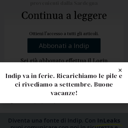
provenienti dalla Sardegna
Continua a leggere
Ottieni l’accesso a tutti gli articoli.
Abbonati a Indip
Sei già abbonato effettua il
Login
Indip va in ferie. Ricarichiamo le pile e
ci rivediamo a settembre. Buone
vacanze!
Prego
accedere
per partecipare
Diventa una fonte di Indip. Con
InLeaks
puoi comunicare con noi in sicurezza e