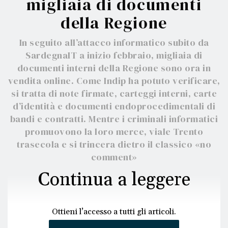
migliaia di documenti
della Regione
In seguito all’attacco informatico subito da
SardegnaIT a inizio febbraio, migliaia di
documenti interni della Regione sono ora in
vendita online. Come Indip ha potuto verificare,
si tratta di note firmate, carteggi interni, carte
d’identità e documenti endoprocedimentali di
bandi e contratti. Mentre i criminali informatici
promuovono la loro merce, viale Trento
trasecola e si trincera dietro il classico «no
comment»
Continua a leggere
Ottieni l’accesso a tutti gli articoli.