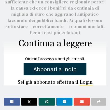
sufficiente che un consigliere regionale perori
la causa ed ecco i bonifici da centinaia di
migliaia di euro che aggirano l'antipatico
lacciuolo dei pubblici bandi. Ai quali devono
sottostare – correttamente – i comuni mortali.
Ecco i casi più eclatanti
Continua a leggere
Ottieni l’accesso a tutti gli articoli.
Abbonati a Indip
Sei già abbonato effettua il
Login