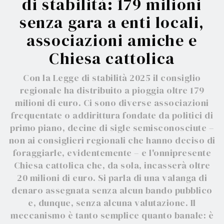
di stabilità: 179 milioni
senza gara a enti locali,
associazioni amiche e
Chiesa cattolica
Con la Legge di stabilità 2025 il consiglio
regionale ha distribuito a pioggia oltre 179
milioni di euro. Ci sono diverse associazioni
frequentate o addirittura fondate da politici di
primo piano, decine di sigle semisconosciute –
non ai consiglieri regionali che hanno deciso di
foraggiarle, evidentemente – e l'onnipresente
Chiesa cattolica che, da sola, incasserà oltre
20 milioni di euro. Si parla di una valanga di
denaro assegnata senza alcun bando pubblico
e, dunque, senza alcuna valutazione. Il
meccanismo è tanto semplice quanto banale: è