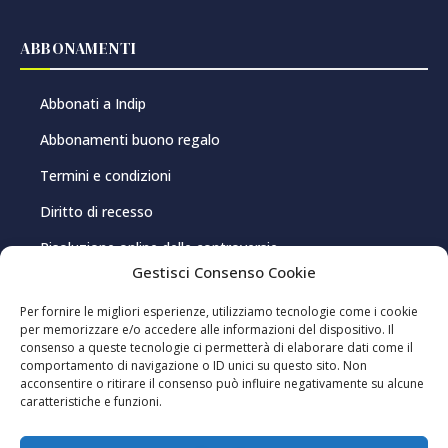
ABBONAMENTI
Abbonati a Indip
Abbonamenti buono regalo
Termini e condizioni
Diritto di recesso
Risoluzione online delle controversie
Gestisci Consenso Cookie
PRIVACY E COOKIE
Per fornire le migliori esperienze, utilizziamo tecnologie come i cookie
per memorizzare e/o accedere alle informazioni del dispositivo. Il
consenso a queste tecnologie ci permetterà di elaborare dati come il
Privacy Policy
comportamento di navigazione o ID unici su questo sito. Non
acconsentire o ritirare il consenso può influire negativamente su alcune
Cookie Policy
caratteristiche e funzioni.
Gestisci consenso cookie