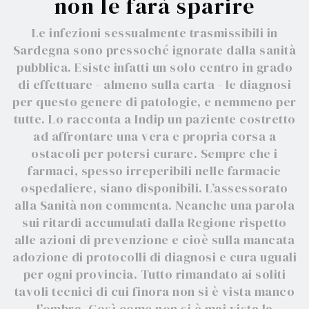
non le farà sparire
Le infezioni sessualmente trasmissibili in
Sardegna sono pressoché ignorate dalla sanità
pubblica. Esiste infatti un solo centro in grado
di effettuare - almeno sulla carta - le diagnosi
per questo genere di patologie, e nemmeno per
tutte. Lo racconta a Indip un paziente costretto
ad affrontare una vera e propria corsa a
ostacoli per potersi curare. Sempre che i
farmaci, spesso irreperibili nelle farmacie
ospedaliere, siano disponibili. L’assessorato
alla Sanità non commenta. Neanche una parola
sui ritardi accumulati dalla Regione rispetto
alle azioni di prevenzione e cioè sulla mancata
adozione di protocolli di diagnosi e cura uguali
per ogni provincia. Tutto rimandato ai soliti
tavoli tecnici di cui finora non si è vista manco
l’ombra. Così come non si è mai vista la