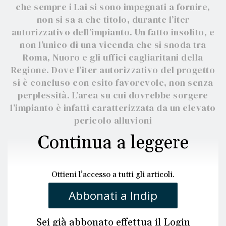
che sempre i Lai si sono impegnati a fornire,
non si sa a che titolo, durante l’iter
autorizzativo dell’impianto. Un fatto insolito, e
non l’unico di una vicenda che si snoda tra
Roma, Nuoro e gli uffici cagliaritani della
Regione. Dove l’iter autorizzativo del progetto
si è concluso con esito favorevole, non senza
perplessità. L’area su cui dovrebbe sorgere
l’impianto è infatti caratterizzata da un elevato
pericolo alluvioni
Continua a leggere
Ottieni l’accesso a tutti gli articoli.
Abbonati a Indip
Sei già abbonato effettua il
Login