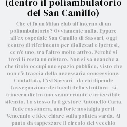
(dentro il poliambulatorio
del San Camillo)
Che ci fa un Milan club all’interno di un
poliambulatorio? Ovviamente nulla. Eppure
all’ex ospedale San Camillo di Sassari, oggi
centro di riferimento per dializzati e ipertesi,
ce n’è uno, tra l’altro molto attivo. Perché si
trovi lì resta un mistero. Non si sa neanche a
che titolo occupi uno spazio pubblico, visto che
non c’è traccia della necessaria concessione.
Contattata, l’Asl Sassari - da cui dipende
l’assegnazione dei locali della struttura - si
trincera dietro uno sconcertante e irricevibile
silenzio. Lo stesso fa il gestore Antonello Caria,
fede rossonera, una forte nostalgia per il
Ventennio e idee chiare sulla politica sarda. Al
punto da tappezzare il circolo del vecchio