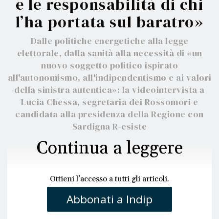
e le responsabilità di chi
l’ha portata sul baratro»
Dalle politiche energetiche alla legge
elettorale, dalla sanità alla necessità di «un
nuovo soggetto politico ispirato
all'autonomismo, all'indipendentismo e ai valori
della sinistra autentica»: la videointervista a
Lucia Chessa, segretaria dei Rossomori e
candidata alla presidenza della Regione con
Sardigna R-esiste
Continua a leggere
Ottieni l’accesso a tutti gli articoli.
Abbonati a Indip