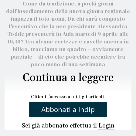
Come da tradizione, a pochi giorni
dall'insediamento della nuova giunta regionale
impazza il toto-nomi. Da chi sarà composto
l'esecutivo che la neo presidente Alessandra
Todde presenterà in Aula martedì 9 aprile alle
10,30? Tra alcune certezze e caselle ancora in
bilico, tracciamo un quadro – ovviamente
parziale – di ciò che potrebbe accadere tra
poco meno di una settimana
Continua a leggere
Ottieni l’accesso a tutti gli articoli.
Abbonati a Indip
Sei già abbonato effettua il
Login