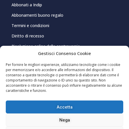
Abbonati a Indip
Abbonamenti buono regalo
Termini e condizioni
Diritto di recesso
Risoluzione online delle controversie
Gestisci Consenso Cookie
PRIVACY E COOKIE
Per fornire le migliori esperienze, utilizziamo tecnologie come i cookie
per memorizzare e/o accedere alle informazioni del dispositivo. Il
consenso a queste tecnologie ci permetterà di elaborare dati come il
Privacy Policy
comportamento di navigazione o ID unici su questo sito. Non
acconsentire o ritirare il consenso può influire negativamente su alcune
Cookie Policy
caratteristiche e funzioni.
Gestisci consenso cookie
Accetta
Editoriale Indip Srl – P.IVA 03962150920 – Registrazione al Registro della
Nega
Stampa presso il Tribunale di Cagliari, n. 8/2021 – Direttore