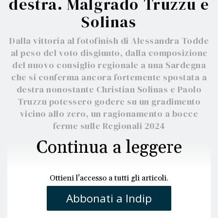
destra. Malgrado Truzzu e
Solinas
Dalla vittoria al fotofinish di Alessandra Todde
al peso del voto disgiunto, dalla composizione
del nuovo consiglio regionale a una Sardegna
che si conferma ancora fortemente spostata a
destra nonostante Christian Solinas e Paolo
Truzzu potessero godere su un gradimento
vicino allo zero, un ragionamento a bocce
ferme sulle Regionali 2024
Continua a leggere
Ottieni l’accesso a tutti gli articoli.
Abbonati a Indip