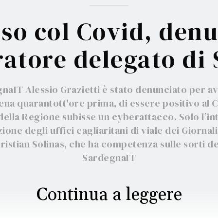
so col Covid, den
ratore delegato di
aIT Alessio Grazietti è stato denunciato per ave
na quarantott'ore prima, di essere positivo al Co
 della Regione subisse un cyberattacco. Solo l’
ne degli uffici cagliaritani di viale dei Giornalis
ristian Solinas, che ha competenza sulle sorti de
SardegnaIT
Continua a leggere