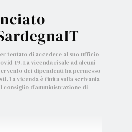
unciato
 SardegnaIT
r tentato di accedere al suo ufficio
vid-19. La vicenda risale ad alcuni
intervento dei dipendenti ha permesso
ti. La vicenda è finita sulla scrivania
l consiglio d’amministrazione di