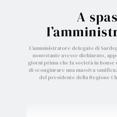
A spas
l’amminist
L’amministratore delegato di Sardegn
nonostante avesse dichiarato, appe
giorni prima che la società in house
di scongiurare una massiva sanificazio
del presidente della Regione Ch