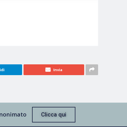
idi
Invia
 anonimato
Clicca qui