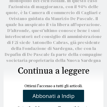
monopolio dei cieli isolani. In questo caso
l'azionista di maggioranza, con il 94% delle
quote, è la Camera di commercio di Cagliari e
Oristano guidata da Maurizio De Pascale. Il
quale ha auspicato il via libera all'operazione.
D'altronde, quest'ultimo conosce bene i suoi
interlocutori: nel consiglio di amministrazione
di F2i siede Antonello Cabras, già presidente
della Fondazione di Sardegna, che con la
Depafin di De Pascale fa parte della compagine
societaria proprietaria della Nuova Sardegna
Continua a leggere
Ottieni l’accesso a tutti gli articoli.
Abbonati a Indip