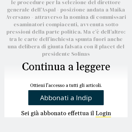
le procedure per la selezione del direttore
generale dell’Aspal - posizione andata a Maika
Aversano - attraverso la nomina di commissari
esaminatori compiacenti, avvenuta sotto
pressioni della parte politica. Ma c’è dell’altro:
tra le carte dell’inchiesta spunta fuori anche
una delibera di giunta falsata con il placet del
presidente Solinas
Continua a leggere
Ottieni l’accesso a tutti gli articoli.
Abbonati a Indip
Sei già abbonato effettua il
Login