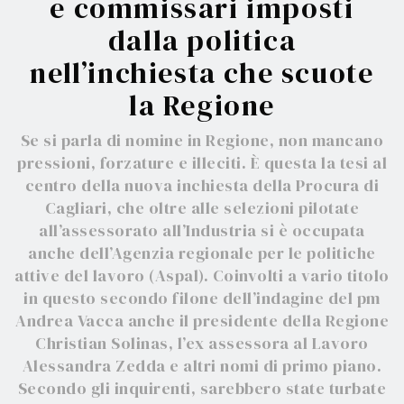
e commissari imposti
dalla politica
nell’inchiesta che scuote
la Regione
Se si parla di nomine in Regione, non mancano
pressioni, forzature e illeciti. È questa la tesi al
centro della nuova inchiesta della Procura di
Cagliari, che oltre alle selezioni pilotate
all’assessorato all’Industria si è occupata
anche dell’Agenzia regionale per le politiche
attive del lavoro (Aspal). Coinvolti a vario titolo
in questo secondo filone dell’indagine del pm
Andrea Vacca anche il presidente della Regione
Christian Solinas, l’ex assessora al Lavoro
Alessandra Zedda e altri nomi di primo piano.
Secondo gli inquirenti, sarebbero state turbate