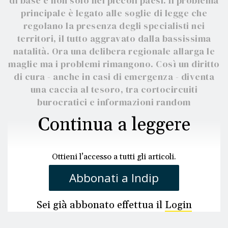
di base e non solo nei piccoli paesi. Il problema
principale è legato alle soglie di legge che
regolano la presenza degli specialisti nei
territori, il tutto aggravato dalla bassissima
natalità. Ora una delibera regionale allarga le
maglie ma i problemi rimangono. Così un diritto
di cura - anche in casi di emergenza - diventa
una caccia al tesoro, tra cortocircuiti
burocratici e informazioni random
Continua a leggere
Ottieni l’accesso a tutti gli articoli.
Abbonati a Indip
Sei già abbonato effettua il
Login