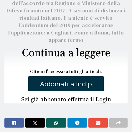
dell’accordo tra Regione e Ministero della
Difesa firmato nel 2017. A sei anni di distanza i
risultati latitano. E a niente è servito
l’addendum del 2019 per accelerarne
l’applicazione: a Cagliari, come a Roma, tutto
appare fermo
Continua a leggere
Ottieni l’accesso a tutti gli articoli.
Abbonati a Indip
Sei già abbonato effettua il
Login